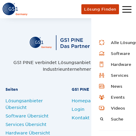
Lösung Finden
Alle Lösung
Software
GS1 PINE verbindet Lösungsanbieter, Handel und
Hardware
Industrieunternehmen.
Services
News
Seiten
GS1 PINE
Events
Lösungsanbieter
Homepage
Übersicht
Videos
Login
Software Übersicht
Kontakt
Suche
Services Übersicht
Hardware Übersicht