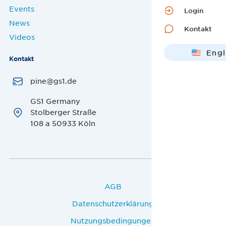
Events
Login
News
Kontakt
Videos
Engl
Kontakt
Deut
pine@gs1.de
GS1 Germany
Stolberger Straße
108 a 50933 Köln
AGB
Datenschutzerklärung
Nutzungsbedingungen