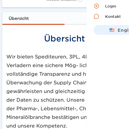
Login
Kontakt
Übersicht
Engl
Übersicht
Deut
Wir bieten Spediteuren, 3PL, 4PL und
Verladern eine sichere Mög- lichkeit, die
vollständige Transparenz und hochwertige
Überwachung der Supply Chain zu
gewährleisten und gleichzeitig die Integrität
der Daten zu schützen. Unsere Kunden aus
der Pharma-, Lebensmittel-, Chemie- und
Mineralölbranche bestätigen unseren Erfolg
und unsere Kompetenz.