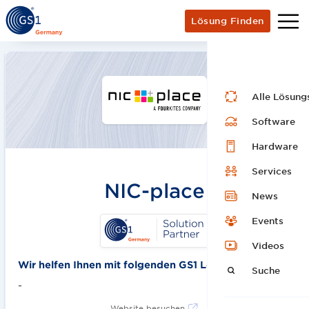
Lösung Finden
Alle Lösung
Software
Hardware
Services
NIC-place
News
Events
Videos
Wir helfen Ihnen mit folgenden GS1 Lösungen:
Suche
-
Website besuchen