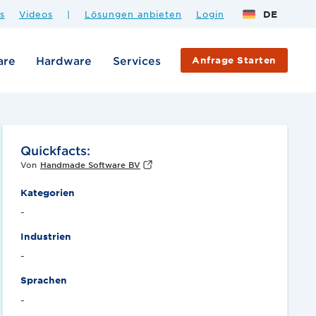
s
Videos
|
Lösungen anbieten
Login
DE
are
Hardware
Services
Anfrage Starten
Quickfacts:
Von
Handmade Software BV
Kategorien
-
Industrien
-
Sprachen
-