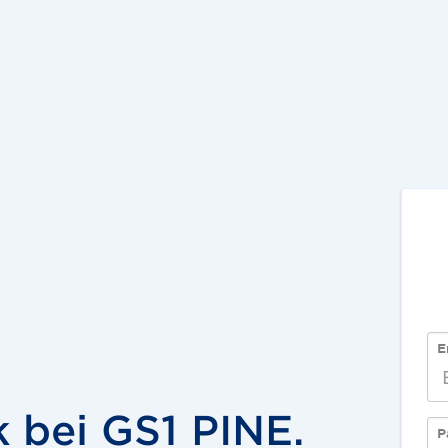
E
 bei GS1 PINE.
P