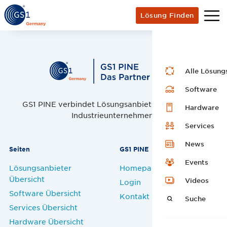
Lösung Finden
Alle Lösung
Software
GS1 PINE verbindet Lösungsanbieter, Handel und
Hardware
Industrieunternehmen.
Services
News
Seiten
GS1 PINE
Events
Lösungsanbieter
Homepage
Übersicht
Videos
Login
Software Übersicht
Kontakt
Suche
Services Übersicht
Hardware Übersicht