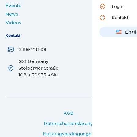
Events
Login
News
Kontakt
Videos
Engl
Kontakt
Deut
pine@gs1.de
GS1 Germany
Stolberger Straße
108 a 50933 Köln
AGB
Datenschutzerklärung
Nutzungsbedingungen